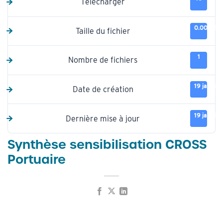
Télécharger
0.00 KB
Taille du fichier
1
Nombre de fichiers
19 janvie
Date de création
19 janvie
Dernière mise à jour
Synthèse sensibilisation CROSS
Portuaire