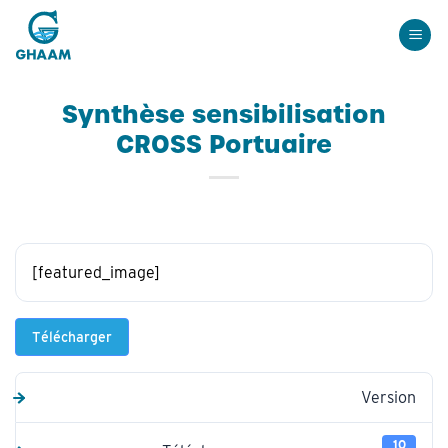
Passer
au
contenu
Synthèse sensibilisation
CROSS Portuaire
[featured_image]
Télécharger
Version
10