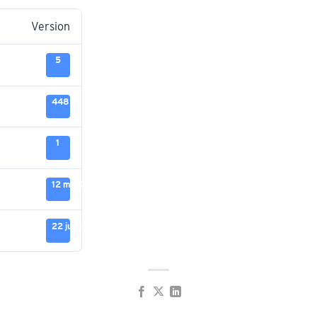
Version
5
448 Ko
1
12 mai 2025
22 juillet 2025