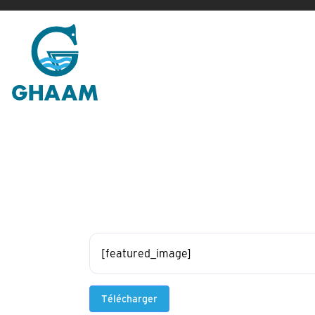
Passer
au
contenu
[featured_image]
Télécharger