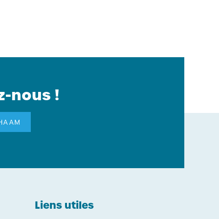
z-nous !
GHAAM
Liens utiles