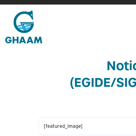
Passer
au
contenu
Noti
(EGIDE/SI
[featured_image]