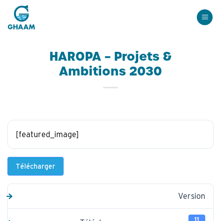
Passer
au
contenu
HAROPA – Projets &
Ambitions 2030
[featured_image]
Télécharger
Version
11