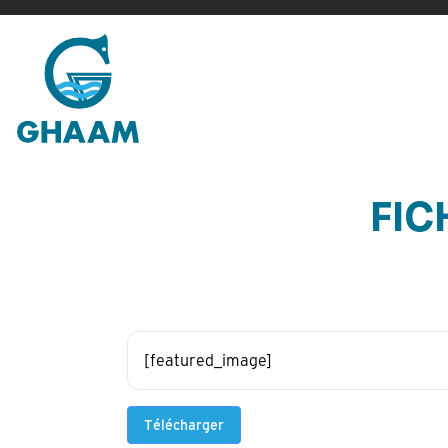
Passer
au
contenu
FIC
[featured_image]
Télécharger