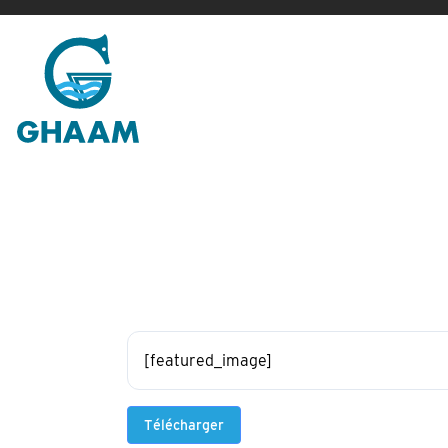
Passer
au
contenu
[featured_image]
Télécharger