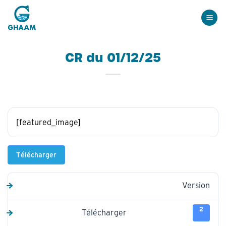
Passer
au
contenu
CR du 01/12/25
[featured_image]
Télécharger
Version
2
Télécharger