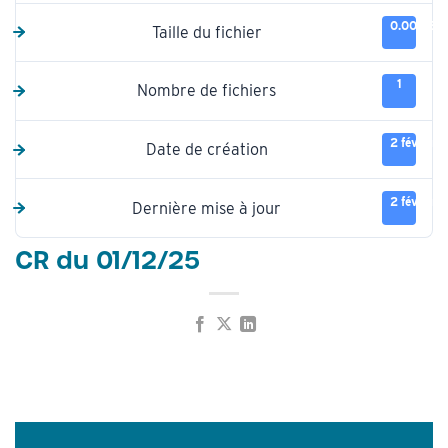
0.00 KB
Taille du fichier
1
Nombre de fichiers
2 février
Date de création
2 février
Dernière mise à jour
CR du 01/12/25