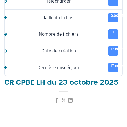
Télécharger
0.00 KB
Taille du fichier
1
Nombre de fichiers
17 novem
Date de création
17 novem
Dernière mise à jour
CR CPBE LH du 23 octobre 2025