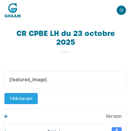
Passer
au
contenu
CR CPBE LH du 23 octobre
2025
[featured_image]
Télécharger
Version
8