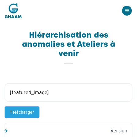
Passer
au
contenu
Hiérarchisation des
anomalies et Ateliers à
venir
[featured_image]
Télécharger
Version