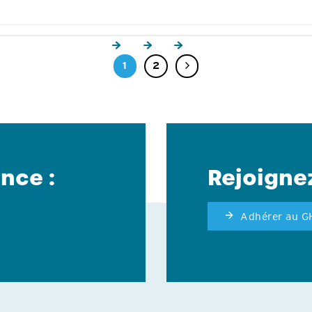
1
2
nce :
Rejoigne
Adhérer au 