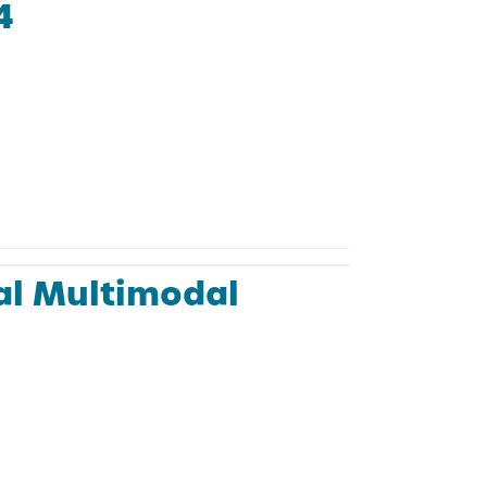
4
al Multimodal