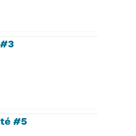
 #3
té #5