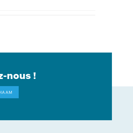
z-nous !
GHAAM