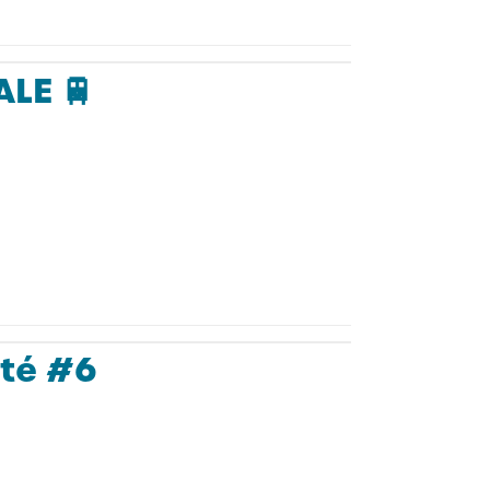
LE 🚆
té #6