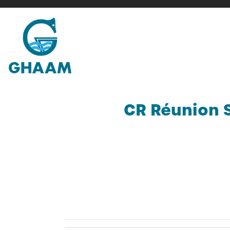
Passer
au
contenu
CR Réunion S