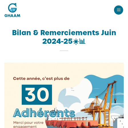
Passer
au
contenu
Bilan & Remerciements Juin
2024-25☀️📊